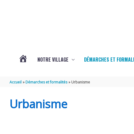
Aller au contenu
Aller au pied de page
NOTRE VILLAGE
DÉMARCHES ET FORMAL
ACTUALITÉS
Accueil
Démarches et formalités
Urbanisme
D’ÉCURAT
Urbanisme