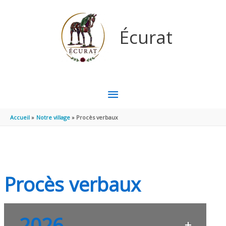
Aller au contenu
Aller au pied de page
Écurat
MENU
PRINCIPAL
Accueil
Notre village
Procès verbaux
Procès verbaux
2026