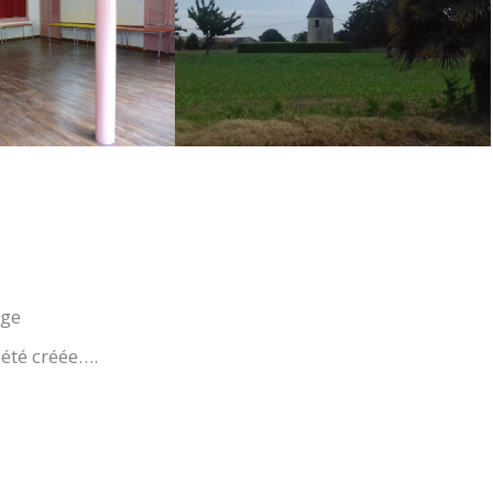
rge
 été créée….