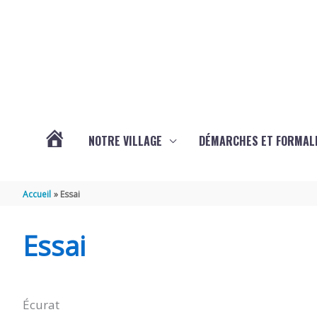
Aller au contenu
Aller au pied de page
NOTRE VILLAGE
DÉMARCHES ET FORMAL
ACTUALITÉS
Accueil
Essai
D’ÉCURAT
Essai
Écurat