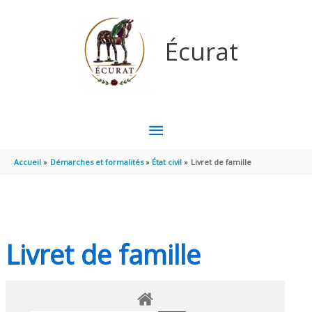
Aller au contenu
Aller au pied de page
Écurat
MENU
PRINCIPAL
Accueil
Démarches et formalités
État civil
Livret de famille
Livret de famille