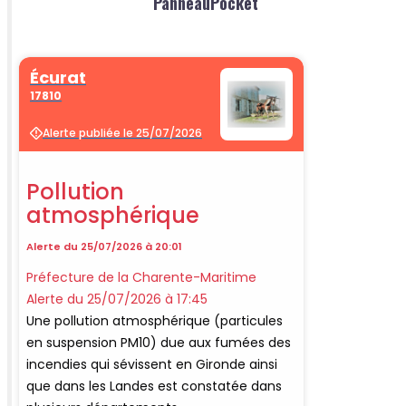
PanneauPocket