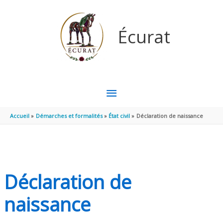
Aller au contenu
Aller au pied de page
Écurat
MENU
PRINCIPAL
Accueil
Démarches et formalités
État civil
Déclaration de naissance
Déclaration de
naissance