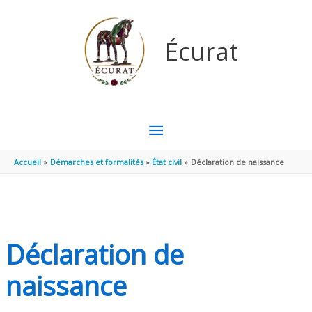
Aller au contenu
Aller au pied de page
Écurat
MENU
PRINCIPAL
Accueil
Démarches et formalités
État civil
Déclaration de naissance
Déclaration de
naissance