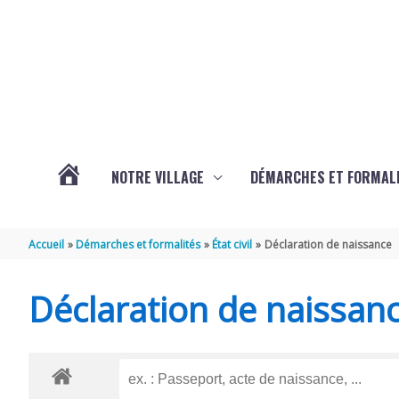
Aller au contenu
Aller au pied de page
NOTRE VILLAGE
DÉMARCHES ET FORMAL
ACTUALITÉS
Accueil
Démarches et formalités
État civil
Déclaration de naissance
D’ÉCURAT
Déclaration de naissan