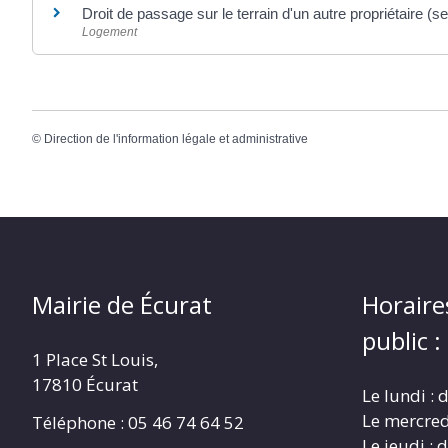
Droit de passage sur le terrain d'un autre propriétaire (
Logement
©
Direction de l'information légale et administrative
Mairie de Écurat
Horaire
public :
1 Place St Louis,
17810 Écurat
Le lundi :
Le mercred
Téléphone : 05 46 74 64 52
Le jeudi :