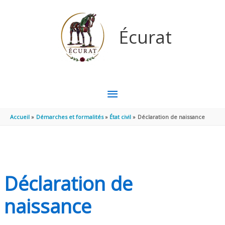
Aller au contenu
Aller au pied de page
Écurat
MENU
PRINCIPAL
Accueil
Démarches et formalités
État civil
Déclaration de naissance
Déclaration de
naissance