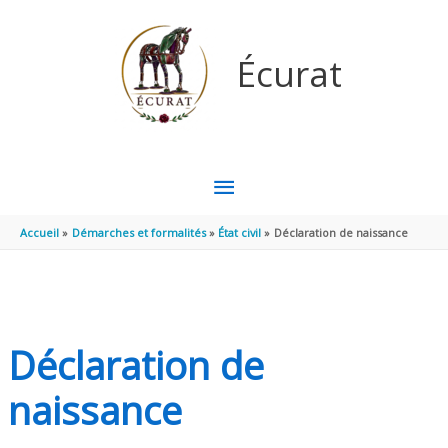
Aller au contenu
Aller au pied de page
Écurat
MENU
PRINCIPAL
Accueil
Démarches et formalités
État civil
Déclaration de naissance
Déclaration de
naissance