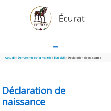
Aller au contenu
Aller au pied de page
Écurat
MENU
PRINCIPAL
Accueil
Démarches et formalités
État civil
Déclaration de naissance
Déclaration de
naissance