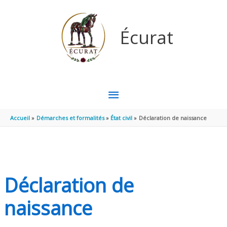
Aller au contenu
Aller au pied de page
Écurat
MENU
PRINCIPAL
Accueil
Démarches et formalités
État civil
Déclaration de naissance
Déclaration de
naissance